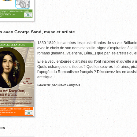
 avec George Sand, muse et artiste
1830-1840, les années les plus brillantes de sa vie. Brillant
avec le choix de son nom masculin, signe d'aspiration à la l
romans (Indiana, Valentine, Lélia...) que par les artistes qu
Elle a vécu entourée d'artistes qui l'ont inspirée et qu'elle a
Quels échanges ont-ils eus ? Quelles œuvres littéraires, pic
l'apogée du Romantisme français ? Découvrez-les en assistan
artistique !
Causerie par Claire Langlois
les