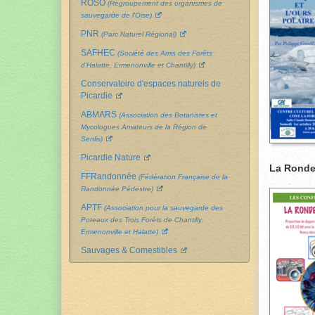
ROSO
(Regroupement des organismes de
sauvegarde de l'Oise)
PNR
(Parc Naturel Régional)
SAFHEC
(Société des Amis des Forêts
d'Halatte, Ermenonville et Chantilly)
Conservatoire d'espaces naturels de
Picardie
ABMARS
(Association des Botanistes et
Mycologues Amateurs de la Région de
Senlis)
Picardie Nature
La Ronde
FFRandonnée
(Fédération Française de la
Randonnée Pédestre)
APTF
(Association pour la sauvegarde des
Poteaux des Trois Forêts de Chantilly,
Ermenonville et Halatte)
Sauvages & Comestibles