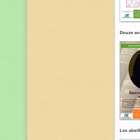
Douze ans
Les abeil