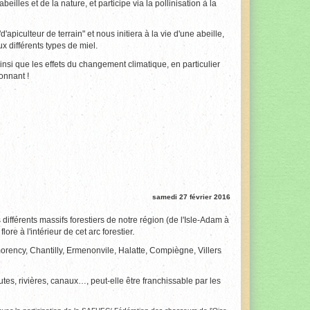
illes et de la nature, et participe via la pollinisation à la
apiculteur de terrain" et nous initiera à la vie d'une abeille,
x différents types de miel.
nsi que les effets du changement climatique, en particulier
onnant !
samedi 27 février 2016
différents massifs forestiers de notre région (de l'Isle-Adam à
re à l'intérieur de cet arc forestier.
orency, Chantilly, Ermenonvile, Halatte, Compiègne, Villers
es, rivières, canaux…, peut-elle être franchissable par les