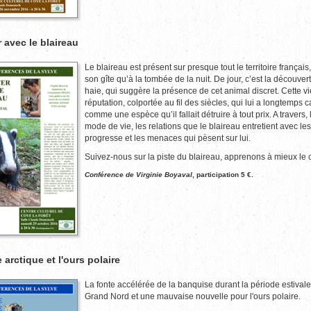
 avec le blaireau
Le blaireau est présent sur presque tout le territoire français,
son gîte qu’à la tombée de la nuit. De jour, c’est la découve
haie, qui suggère la présence de cet animal discret. Cette v
réputation, colportée au fil des siècles, qui lui a longtemps ca
comme une espèce qu’il fallait détruire à tout prix. A traver
mode de vie, les relations que le blaireau entretient avec le
progresse et les menaces qui pèsent sur lui.
Suivez-nous sur la piste du blaireau, apprenons à mieux le c
Conférence de Virginie Boyaval
, participation 5 €.
arctique et l'ours polaire
La fonte accélérée de la banquise durant la période estivale 
Grand Nord et une mauvaise nouvelle pour l'ours polaire.