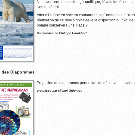
Nous verrons comment la géopolitique, l'évolution économiqu
s'entremêlent.
Aller d'Europe en Asie en contournant le Canada ou la Russi
réalisation de ce rêve signifie-t'elle la disparition du "Roi d
polaire conservera une place ?
Conférence de Philippe Gaudibert
 des Diaporamas
Projection de diaporamas permettant de découvrir les tal
organisée par Michel Guignard