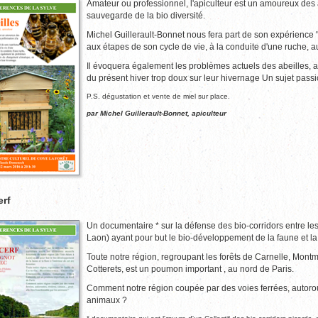
Amateur ou professionnel, l'apiculteur est un amoureux des abe
sauvegarde de la bio diversité.
Michel Guillerault-Bonnet nous fera part de son expérience "d'
aux étapes de son cycle de vie, à la conduite d'une ruche, au
Il évoquera également les problèmes actuels des abeilles, ai
du présent hiver trop doux sur leur hivernage Un sujet passi
P.S. dégustation et vente de miel sur place.
par Michel Guillerault-Bonnet, apiculteur
erf
Un documentaire * sur la défense des bio-corridors entre les 
Laon) ayant pour but le bio-développement de la faune et la flo
Toute notre région, regroupant les forêts de Carnelle, Montm
Cotterets, est un poumon important , au nord de Paris.
Comment notre région coupée par des voies ferrées, autorout
animaux ?