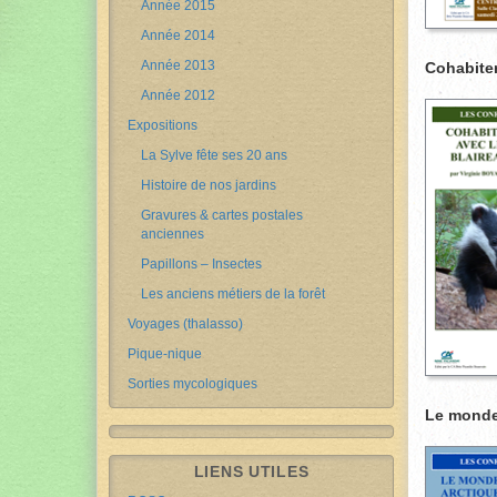
Année 2015
Année 2014
Année 2013
Cohabiter
Année 2012
Expositions
La Sylve fête ses 20 ans
Histoire de nos jardins
Gravures & cartes postales
anciennes
Papillons – Insectes
Les anciens métiers de la forêt
Voyages (thalasso)
Pique-nique
Sorties mycologiques
Le monde 
LIENS UTILES