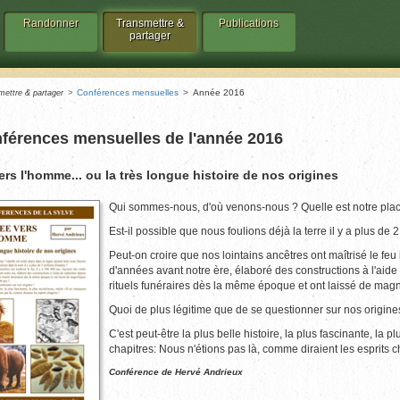
Randonner
Transmettre &
Publications
partager
Conférences mensuelles
Année 2016
mettre & partager
férences mensuelles de l'année 2016
ers l'homme... ou la très longue histoire de nos origines
Qui sommes-nous, d'où venons-nous ? Quelle est notre place
Est-il possible que nous foulions déjà la terre il y a plus de 
Peut-on croire que nos lointains ancêtres ont maîtrisé le feu 
d'années avant notre ère, élaboré des constructions à l'aide
rituels funéraires dès la même époque et ont laissé de mag
Quoi de plus légitime que de se questionner sur nos origines
C'est peut-être la plus belle histoire, la plus fascinante, l
chapitres: Nous n'étions pas là, comme diraient les esprits c
Conférence de Hervé Andrieux