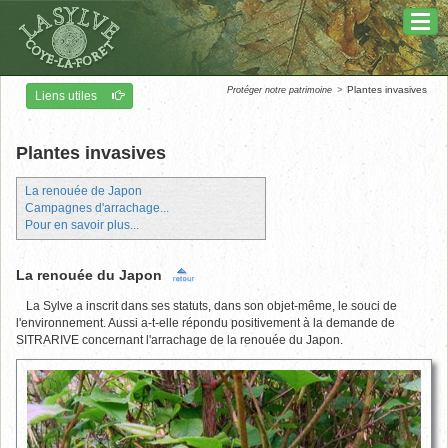
Basc
la
navig
Plantes invasives
Protéger notre patrimoine
Liens utiles
Plantes invasives
La renouée de Japon
Campagnes d'arrachage...
Pour en savoir plus...
La renouée du Japon
La Sylve a inscrit dans ses statuts, dans son objet-même, le souci de
l'environnement. Aussi a-t-elle répondu positivement à la demande de
SITRARIVE concernant l'arrachage de la renouée du Japon.