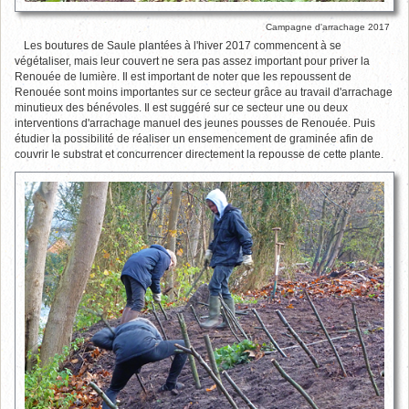
Campagne d'arrachage 2017
Les boutures de Saule plantées à l'hiver 2017 commencent à se
végétaliser, mais leur couvert ne sera pas assez important pour priver la
Renouée de lumière. Il est important de noter que les repoussent de
Renouée sont moins importantes sur ce secteur grâce au travail d'arrachage
minutieux des bénévoles. Il est suggéré sur ce secteur une ou deux
interventions d'arrachage manuel des jeunes pousses de Renouée. Puis
étudier la possibilité de réaliser un ensemencement de graminée afin de
couvrir le substrat et concurrencer directement la repousse de cette plante.